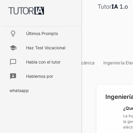
lightbulb_outline
Últimos Prompts
school
Haz Test Vocacional
chat_bubble_outline
Habla con el tutor
Geeks
Marketing
Ingeniería Mecánica
Ingeniería Ele
3p
Hablemos por
whatsapp
Ingenierí
¿Qué
La In
la ge
eléct