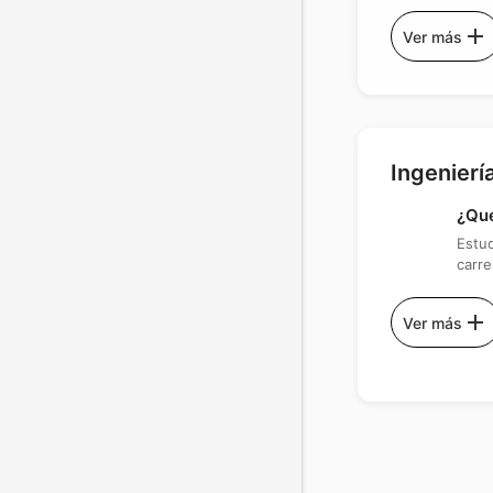
add
Ver más
Ingenierí
¿Qué
Estud
carre
add
Ver más