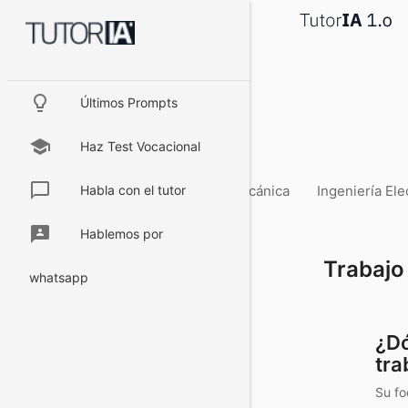
lightbulb_outline
Últimos Prompts
school
Haz Test Vocacional
chat_bubble_outline
Geeks
Marketing
Habla con el tutor
Ingeniería Mecánica
Ingeniería Ele
3p
Hablemos por
Trabajo
whatsapp
¿Dó
tra
Su fo