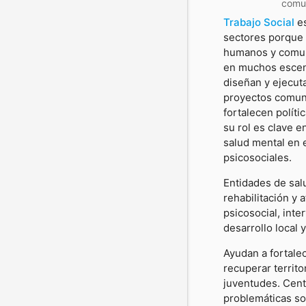
comun
Trabajo Social
e
sectores porque 
humanos y comuni
en muchos escena
diseñan y ejecut
proyectos comuni
fortalecen políti
su rol es clave e
salud mental en e
psicosociales.
Entidades de salu
rehabilitación y
psicosocial, inte
desarrollo local 
Ayudan a fortalec
recuperar territ
juventudes. Centr
problemáticas so