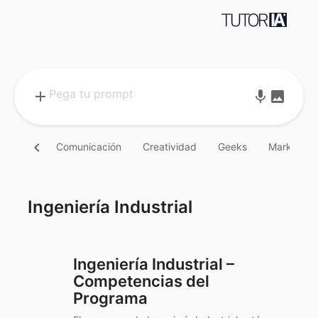
add
mic
image
chevron_left
Comunicación
Creatividad
Geeks
Marketing
Ingeniería Industrial
Ingeniería Industrial –
Competencias del
Programa