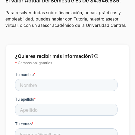
El Valor Actual Del Semestre Es De $4.546.585.
Para resolver dudas sobre financiación, becas, prácticas y
empleabilidad, puedes hablar con Tutoria, nuestro asesor
virtual, o con un asesor académico de la Universidad Central.
¿Quieres recibir más información?
info_outline
*
Campos obligatorios