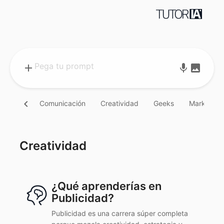
add
mic
image
chevron_left
Comunicación
Creatividad
Geeks
Marketing
Creatividad
¿Qué aprenderías en
Publicidad?
Publicidad es una carrera súper completa