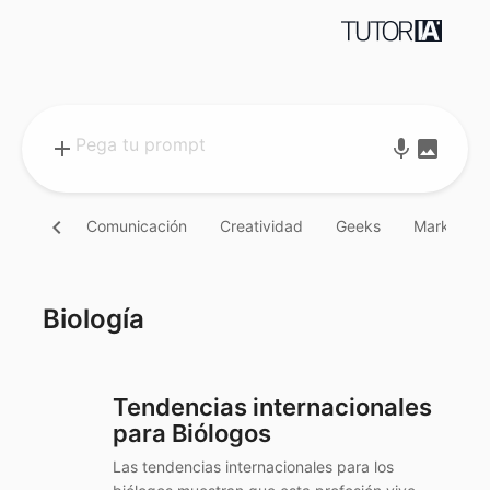
add
mic
image
chevron_left
Comunicación
Creatividad
Geeks
Marketing
Biología
Tendencias internacionales
para Biólogos
Las tendencias internacionales para los